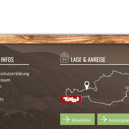
INFOS
LAGE & ANREISE
schutzerklärung
essum
r
r
es
Reiseinfos
Routenpla