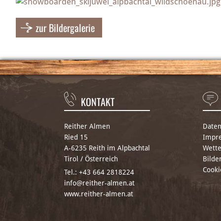
zur Bildergalerie
KONTAKT
Reither Almen
Daten
Ried 15
Impr
A-6235 Reith im Alpbachtal
Wette
Tirol / Österreich
Bilde
Cooki
Tel.:
+43 664 2818224
info@reither-almen.at
www.reither-almen.at